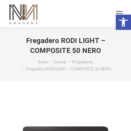
Abrir 
Fregadero RODI LIGHT –
COMPOSITE 50 NERO
Estás aquí:
Inicio
Cocina
Fregaderos
Fregadero RODI LIGHT – COMPOSITE 50 NERO