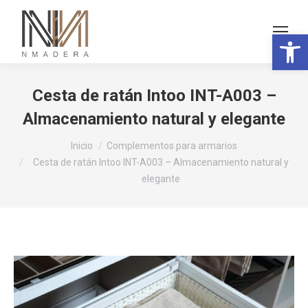
Abrir 
Cesta de ratán Intoo INT-A003 –
Almacenamiento natural y elegante
Estás aquí:
Inicio
Complementos para armarios
Cesta de ratán Intoo INT-A003 – Almacenamiento natural y
elegante