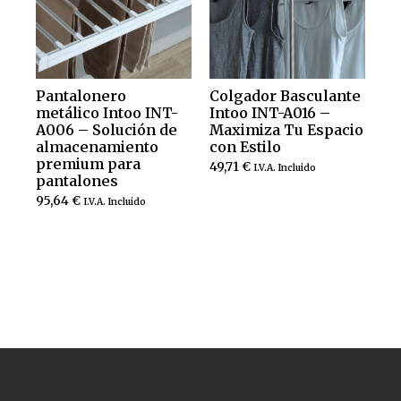
Pantalonero
Colgador Basculante
metálico Intoo INT-
Intoo INT-A016 –
A006 – Solución de
Maximiza Tu Espacio
almacenamiento
con Estilo
premium para
49,71
€
I.V.A. Incluido
pantalones
95,64
€
I.V.A. Incluido
Añadir al carrito
Añadir al carrito