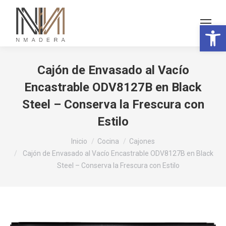
Abrir 
Cajón de Envasado al Vacío
Encastrable ODV8127B en Black
Steel – Conserva la Frescura con
Estilo
Estás aquí:
Inicio
Cocina
Cajones
Cajón de Envasado al Vacío Encastrable ODV8127B en Black
Steel – Conserva la Frescura con Estilo