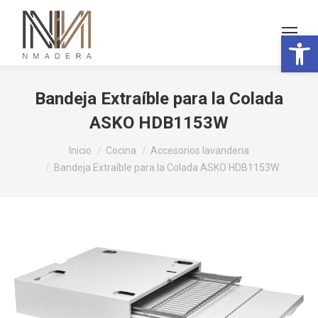
Abrir 
Bandeja Extraíble para la Colada
ASKO HDB1153W
Estás aquí:
Inicio
Cocina
Accesorios lavanderia
Bandeja Extraíble para la Colada ASKO HDB1153W