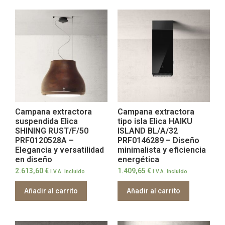
Campana extractora
Campana extractora
suspendida Elica
tipo isla Elica HAIKU
SHINING RUST/F/50
ISLAND BL/A/32
PRF0120528A –
PRF0146289 – Diseño
Elegancia y versatilidad
minimalista y eficiencia
en diseño
energética
2.613,60
€
1.409,65
€
I.V.A. Incluido
I.V.A. Incluido
Añadir al carrito
Añadir al carrito