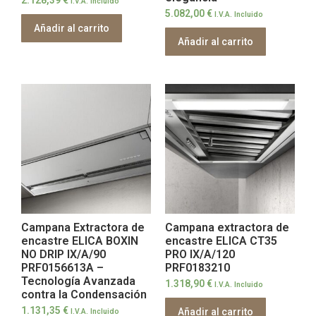
2.128,39
€
I.V.A. Incluido
5.082,00
€
I.V.A. Incluido
Añadir al carrito
Añadir al carrito
Campana Extractora de
Campana extractora de
encastre ELICA BOXIN
encastre ELICA CT35
NO DRIP IX/A/90
PRO IX/A/120
PRF0156613A –
PRF0183210
Tecnología Avanzada
1.318,90
€
I.V.A. Incluido
contra la Condensación
1.131,35
€
Añadir al carrito
I.V.A. Incluido