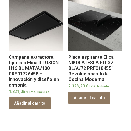
Campana extractora
Placa aspirante Elica
tipo isla Elica ILLUSION
NIKOLATESLA FIT 3Z
H16 BL MAT/A/100
BL/A/72 PRF0184551 –
PRF0172645B –
Revolucionando la
Innovación y diseño en
Cocina Moderna
armonía
2.323,20
€
I.V.A. Incluido
1.821,05
€
I.V.A. Incluido
Añadir al carrito
Añadir al carrito